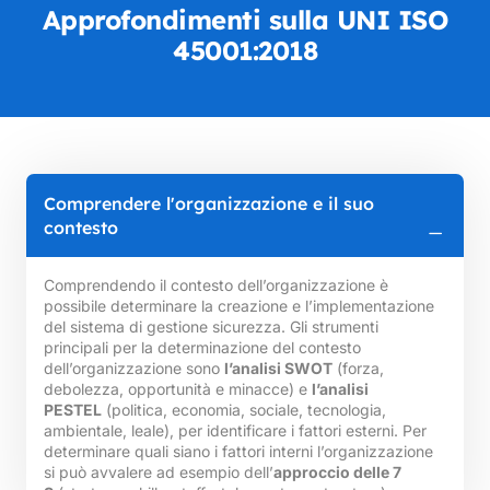
Approfondimenti sulla UNI ISO
45001:2018
Comprendere l'organizzazione e il suo
contesto
Comprendendo il contesto dell’organizzazione è
possibile determinare la creazione e l’implementazione
del sistema di gestione sicurezza. Gli strumenti
principali per la determinazione del contesto
dell’organizzazione sono
l’analisi SWOT
(forza,
debolezza, opportunità e minacce) e
l’analisi
PESTEL
(politica, economia, sociale, tecnologia,
ambientale, leale), per identificare i fattori esterni. Per
determinare quali siano i fattori interni l’organizzazione
si può avvalere ad esempio dell’
approccio delle 7