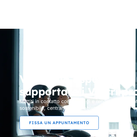
Vi stiamo aspettando 
supportare i Vostri pr
Mettiti in contatto con noi oggi e rendiamo la tua at
sostenibile, centrando ogni obiettivo.
FISSA UN APPUNTAMENTO