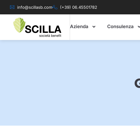
info@scillasb.com
(+39) 06.45501782
Azienda
Consulenza