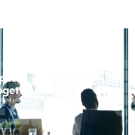
per
ogetti
tività più etica e