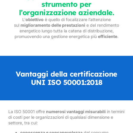
strumento per
l’organizzazione aziendale.
L’
obiettivo
è quello di focalizzare l’attenzione
sul
miglioramento delle prestazioni
e del rendimento
energetico lungo tutta la catena di distribuzione,
promuovendo una gestione energetica più
efficiente
.
Vantaggi della certificazione
UNI ISO 50001:2018
La ISO 50001 offre
numerosi vantaggi misurabili
in termini
di costi per le organizzazioni di qualsiasi dimensione e
settore, tra cui:
conoscenza e consapevolezza
del consumo