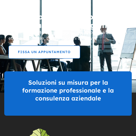
Vi stiamo aspettando per
supportare i Vostri progetti
Mettiti in contatto con noi oggi e rendiamo la tua attività più
etica e sostenibile, centrando ogni obiettivo.
FISSA UN APPUNTAMENTO
Soluzioni su misura per la
formazione professionale e la
consulenza aziendale