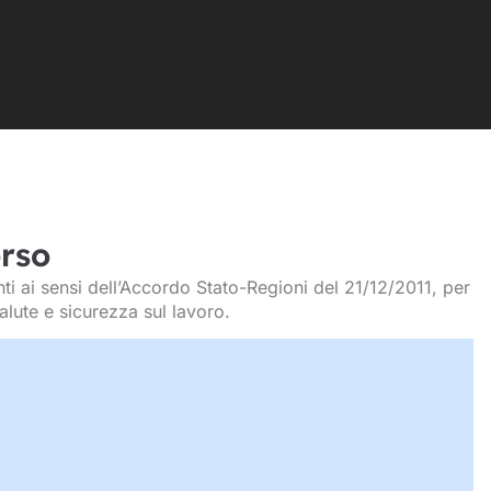
orso
i ai sensi dell’Accordo Stato-Regioni del 21/12/2011, per
alute e sicurezza sul lavoro.