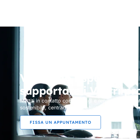
Vi stiamo aspettando 
supportare i Vostri pr
Mettiti in contatto con noi oggi e rendiamo la tua at
sostenibile, centrando ogni obiettivo.
FISSA UN APPUNTAMENTO