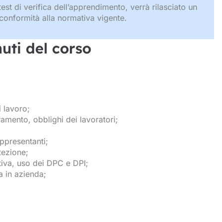
test di verifica dell’apprendimento, verrà rilasciato un
n conformità alla normativa vigente.
uti del corso
i lavoro;
amento, obblighi dei lavoratori;
appresentanti;
tezione;
rativa, uso dei DPC e DPI;
a in azienda;