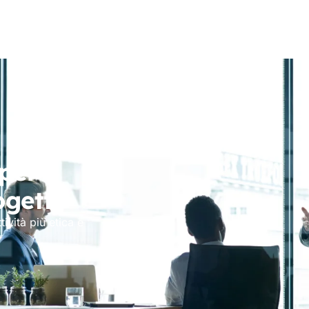
per
ogetti
tività più etica e